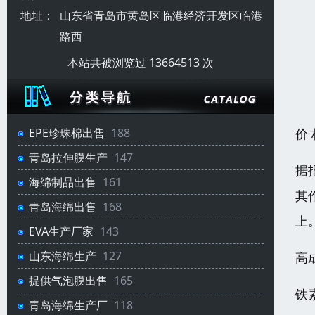
地址：
山东省青岛市黄岛区临港经济开发区临港
路西
本站共被浏览过 13664513 次
价
EPE珍珠棉出售
188
青岛拉伸膜生产
147
据
海绵制品出售
161
其
青岛海绵出售
168
上
EVA生产厂家
143
山东海绵生产
127
高
提供气泡膜出售
165
铁
青岛海绵生产厂
118