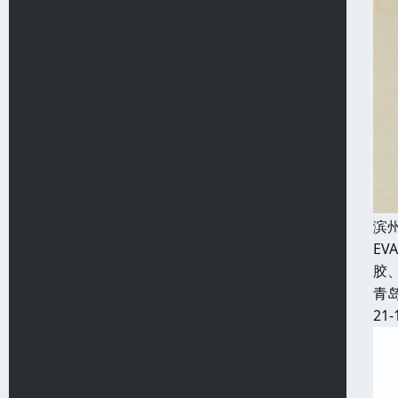
滨
E
胶
青
21-