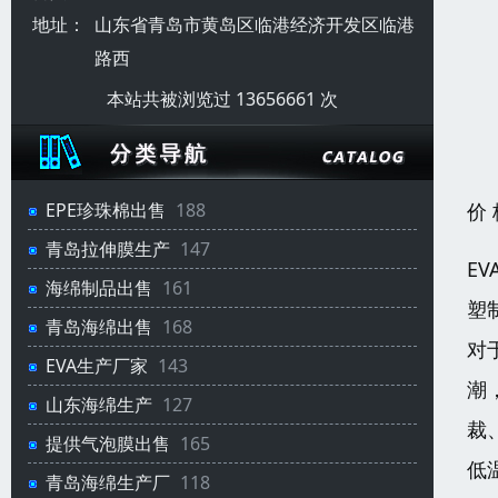
地址：
山东省青岛市黄岛区临港经济开发区临港
路西
本站共被浏览过 13656661 次
价
EPE珍珠棉出售
188
青岛拉伸膜生产
147
E
海绵制品出售
161
塑
青岛海绵出售
168
对
EVA生产厂家
143
潮
山东海绵生产
127
裁
提供气泡膜出售
165
低
青岛海绵生产厂
118