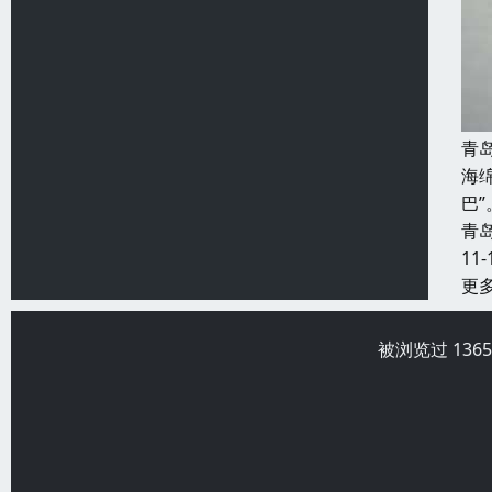
青
海
巴
青
11-
更
被浏览过 136