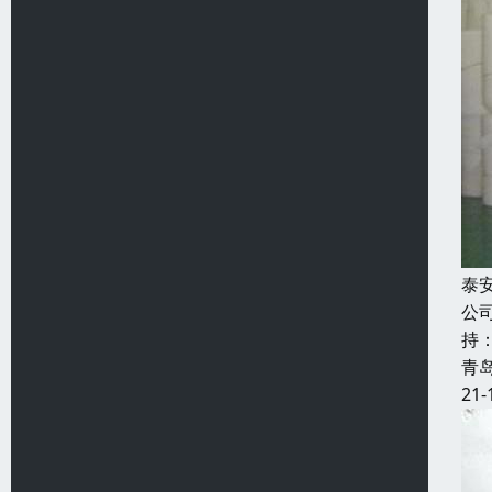
泰
公
持
青
21-