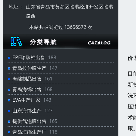
地址：
山东省青岛市黄岛区临港经济开发区临港
路西
本站共被浏览过 13656572 次
价
EPE珍珠棉出售
188
青岛拉伸膜生产
147
目
海绵制品出售
161
新
青岛海绵出售
168
洗
EVA生产厂家
143
压
山东海绵生产
127
术
提供气泡膜出售
165
康
青岛海绵生产厂
118