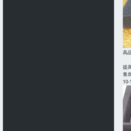
高
发
提
青
10-