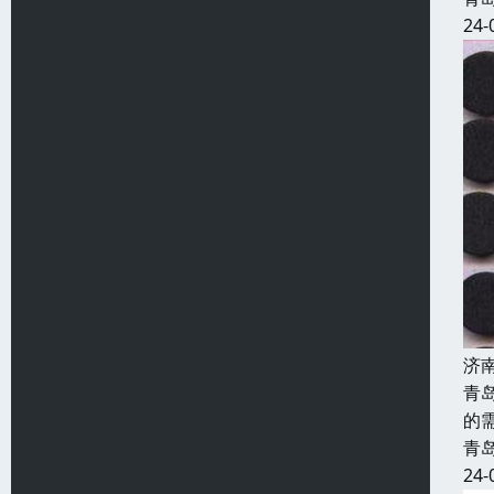
24-
济
青
的
青
24-