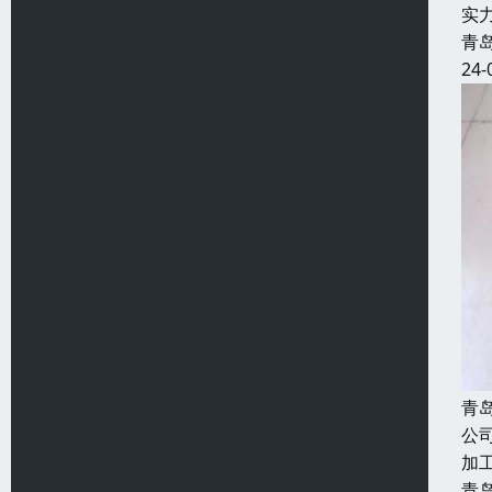
实
青
24-
青
公
加
青