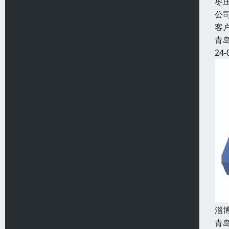
枣
公
客
青
24-
淄
青