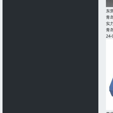
东
青
实
青
24-