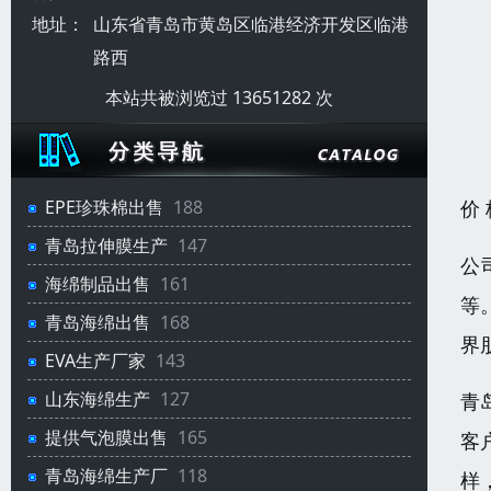
地址：
山东省青岛市黄岛区临港经济开发区临港
路西
本站共被浏览过 13651282 次
价
EPE珍珠棉出售
188
青岛拉伸膜生产
147
公
海绵制品出售
161
等
青岛海绵出售
168
界
EVA生产厂家
143
山东海绵生产
127
青
提供气泡膜出售
165
客
青岛海绵生产厂
118
样