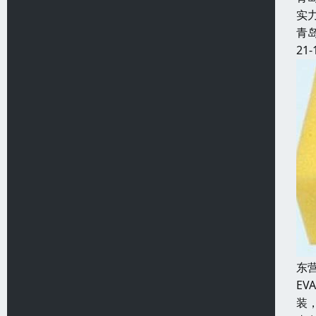
实
青
21-
东
E
装