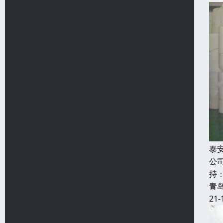
泰
公
持
青
21-