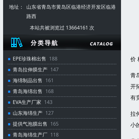
地址：
山东省青岛市黄岛区临港经济开发区临港
路西
本站共被浏览过 13664161 次
价
EPE珍珠棉出售
188
青岛拉伸膜生产
147
青
海绵制品出售
161
开
青岛海绵出售
168
有
EVA生产厂家
143
山东海绵生产
127
拉
提供气泡膜出售
165
小
青岛海绵生产厂
118