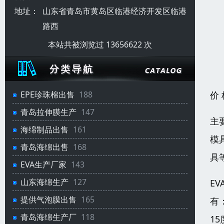
地址：
山东省青岛市黄岛区临港经济开发区临港
路西
本站共被浏览过 13656622 次
价
EPE珍珠棉出售
188
青岛拉伸膜生产
147
主
海绵制品出售
161
模
青岛海绵出售
168
具
EVA生产厂家
143
山东海绵生产
127
E
提供气泡膜出售
165
有
青岛海绵生产厂
118
15