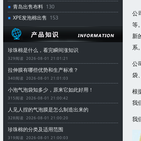
青岛出售布料
130
公
XPE发泡棉出售
153
等
新
系
珍珠棉是什么，看完瞬间涨知识
329阅读 2026-08-01 21:01:21
公
拉伸膜有哪些优势和生产标准？
袋
340阅读 2026-08-01 21:01:03
小泡气泡袋知多少，原来它如此好用！
根
315阅读 2026-08-01 21:00:42
我
人见人捏的气泡膜是怎么制造出来的
我
328阅读 2026-08-01 21:00:20
珍珠棉的分类及适用范围
319阅读 2026-08-01 21:00:03