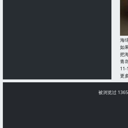
海
如
把
青
11-
更
被浏览过 136