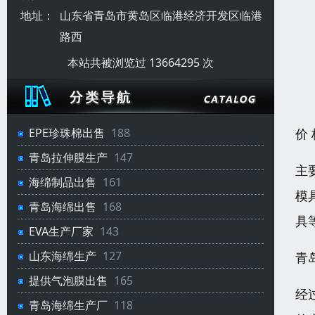
地址：
山东省青岛市黄岛区临港经济开发区临港
路西
本站共被浏览过 13664295 次
价
EPE珍珠棉出售
188
青岛拉伸膜生产
147
主
海绵制品出售
161
模
青岛海绵出售
168
具
EVA生产厂家
143
山东海绵生产
127
青
提供气泡膜出售
165
经
青岛海绵生产厂
118