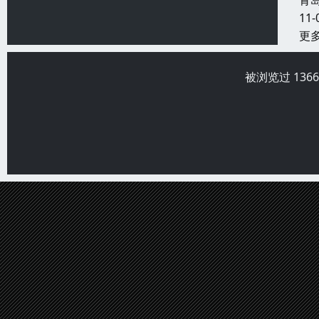
青
11-
更
被浏览过 136