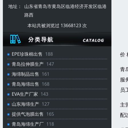
地址：
山东省青岛市黄岛区临港经济开发区临港
路西
本站共被浏览过 13668123 次
价
EPE珍珠棉出售
188
青岛拉伸膜生产
147
青
海绵制品出售
161
服
青岛海绵出售
168
员
EVA生产厂家
143
山东海绵生产
127
主
提供气泡膜出售
165
配
青岛海绵生产厂
118