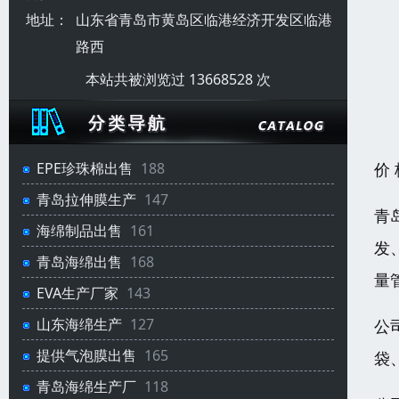
地址：
山东省青岛市黄岛区临港经济开发区临港
路西
本站共被浏览过 13668528 次
价
EPE珍珠棉出售
188
青岛拉伸膜生产
147
青
海绵制品出售
161
发
青岛海绵出售
168
量
EVA生产厂家
143
山东海绵生产
127
公
提供气泡膜出售
165
袋
青岛海绵生产厂
118