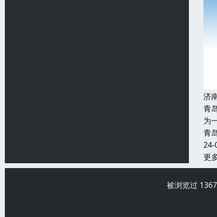
济
青
为
青
24-
更
被浏览过 136