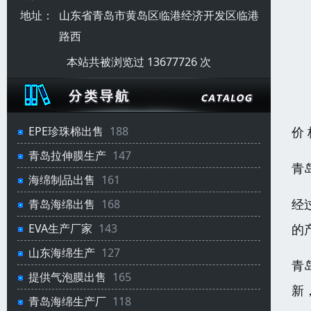
地址：
山东省青岛市黄岛区临港经济开发区临港
路西
本站共被浏览过 13677726 次
价
EPE珍珠棉出售
188
青岛拉伸膜生产
147
青
海绵制品出售
161
经
青岛海绵出售
168
的
EVA生产厂家
143
山东海绵生产
127
青
提供气泡膜出售
165
新
青岛海绵生产厂
118