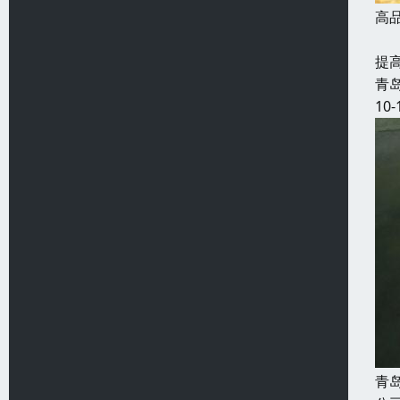
高
发
提
青
10-
青