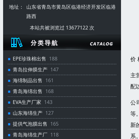
地址：
山东省青岛市黄岛区临港经济开发区临港
路西
本站共被浏览过 13677122 次
价
EPE珍珠棉出售
188
青岛拉伸膜生产
147
主
海绵制品出售
161
配
青岛海绵出售
168
公
EVA生产厂家
143
山东海绵生产
127
等
提供气泡膜出售
165
新
青岛海绵生产厂
118
系