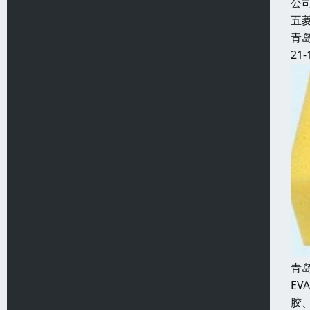
公
五
青
21-
青
E
胶