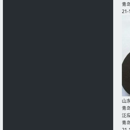
青
21-
山
青
泛
青
21-