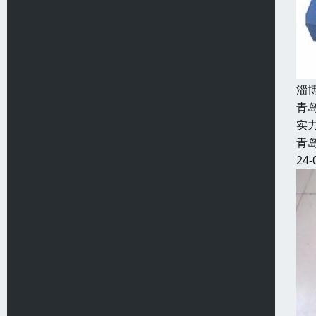
淄
青
实
青
24-