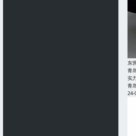
东
青
实
青
24-