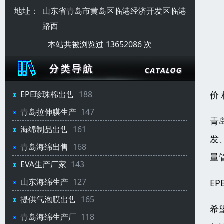
地址：
山东省青岛市黄岛区临港经济开发区临港
路西
本站共被浏览过 13652086 次
价
EPE珍珠棉出售
188
青岛拉伸膜生产
147
青
海绵制品出售
161
发
青岛海绵出售
168
量
EVA生产厂家
143
山东海绵生产
127
E
提供气泡膜出售
165
希
青岛海绵生产厂
118