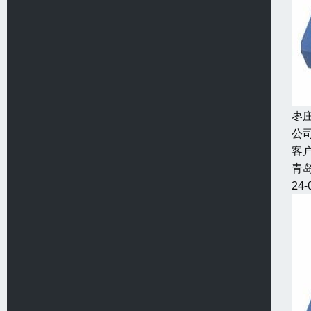
枣
公
客
青
24-