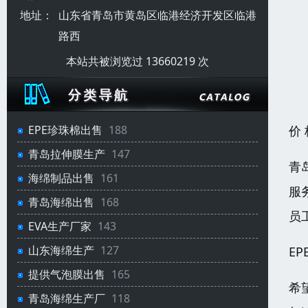
地址：
山东省青岛市黄岛区临港经济开发区临港
路西
本站共被浏览过 13660219 次
价
EPE珍珠棉出售
188
青岛拉伸膜生产
147
青
海绵制品出售
161
服
青岛海绵出售
168
员
EVA生产厂家
143
山东海绵生产
127
E
提供气泡膜出售
165
希
青岛海绵生产厂
118