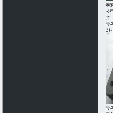
泰
公
持
青
21-
青