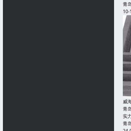
青
10-
威
青
实
青
24-