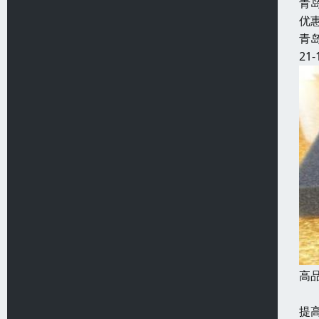
青
优
青
21-
高
发
提