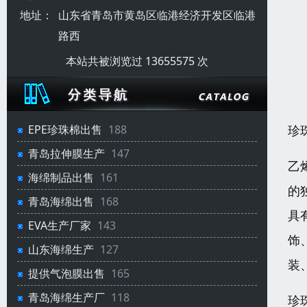
地址：
山东省青岛市黄岛区临港经济开发区临港
路西
本站共被浏览过 13655575 次
珍
EPE珍珠棉出售
188
青岛拉伸膜生产
147
乙
海绵制品出售
161
的
青岛海绵出售
168
具
EVA生产厂家
143
饰
山东海绵生产
127
装
提供气泡膜出售
165
青岛海绵生产厂
118
珍