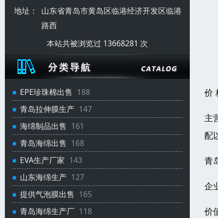
地址：
山东省青岛市黄岛区临港经济开发区临港
路西
本站共被浏览过 13668281 次
价
EPE珍珠棉出售
188
青岛拉伸膜生产
147
主
海绵制品出售
161
配
青岛海绵出售
168
青
EVA生产厂家
143
山东海绵生产
127
企
提供气泡膜出售
165
价
青岛海绵生产厂
118