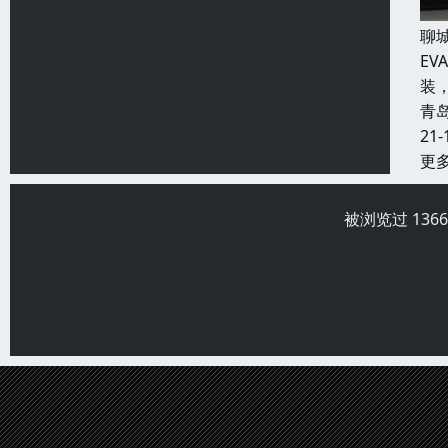
聊
E
装
青
21-
更
被浏览过 136