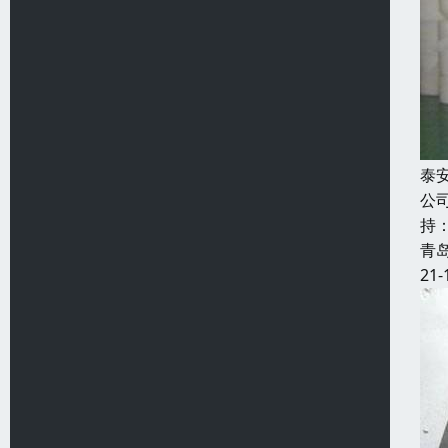
泰
公
持
青
21-