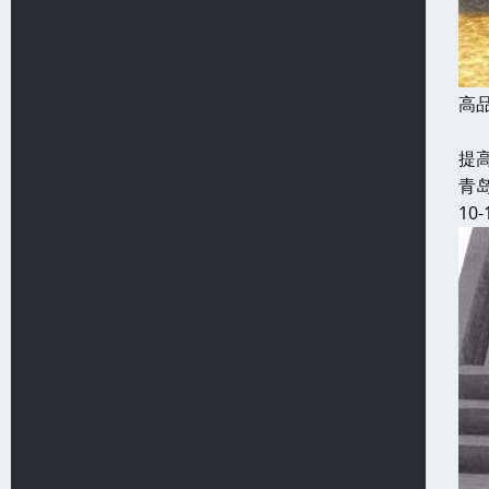
高
发
提
青
10-