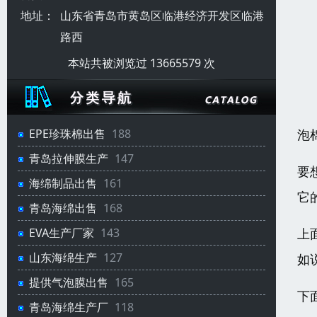
地址：
山东省青岛市黄岛区临港经济开发区临港
路西
本站共被浏览过 13665579 次
泡
EPE珍珠棉出售
188
青岛拉伸膜生产
147
要
海绵制品出售
161
它
青岛海绵出售
168
上
EVA生产厂家
143
山东海绵生产
127
如
提供气泡膜出售
165
下
青岛海绵生产厂
118